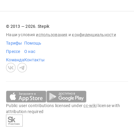
© 2013 — 2026. Stepik
Наши условия
использования
и
конфиденциальности
Тарифы
Помощь
Прессе
О нас
Команда
Контакты
Public user contributions licensed under
cc-wiki
license with
attribution required