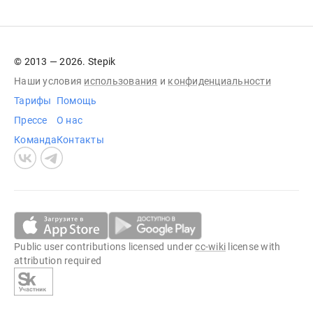
© 2013 — 2026. Stepik
Наши условия
использования
и
конфиденциальности
Тарифы
Помощь
Прессе
О нас
Команда
Контакты
Public user contributions licensed under
cc-wiki
license with
attribution required