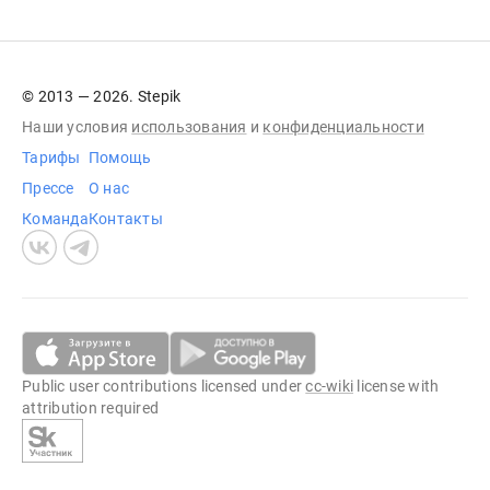
© 2013 — 2026. Stepik
Наши условия
использования
и
конфиденциальности
Тарифы
Помощь
Прессе
О нас
Команда
Контакты
Public user contributions licensed under
cc-wiki
license with
attribution required