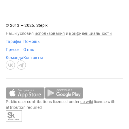
© 2013 — 2026. Stepik
Наши условия
использования
и
конфиденциальности
Тарифы
Помощь
Прессе
О нас
Команда
Контакты
Public user contributions licensed under
cc-wiki
license with
attribution required