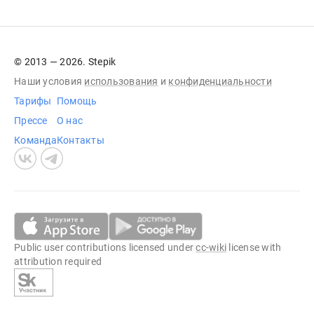
© 2013 — 2026. Stepik
Наши условия
использования
и
конфиденциальности
Тарифы
Помощь
Прессе
О нас
Команда
Контакты
Public user contributions licensed under
cc-wiki
license with
attribution required