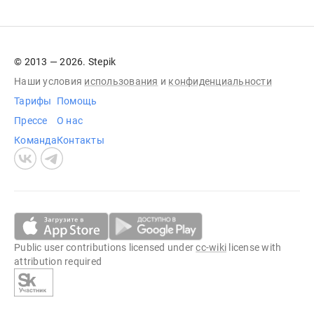
© 2013 — 2026. Stepik
Наши условия
использования
и
конфиденциальности
Тарифы
Помощь
Прессе
О нас
Команда
Контакты
Public user contributions licensed under
cc-wiki
license with
attribution required