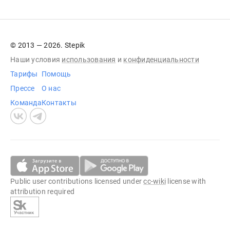
© 2013 — 2026. Stepik
Наши условия
использования
и
конфиденциальности
Тарифы
Помощь
Прессе
О нас
Команда
Контакты
Public user contributions licensed under
cc-wiki
license with
attribution required