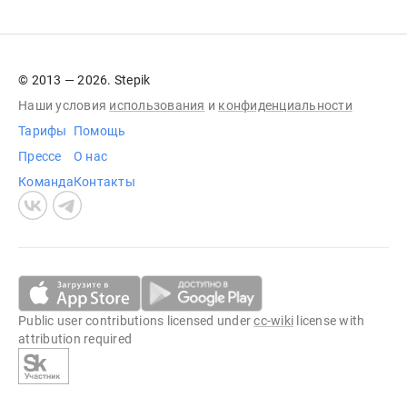
© 2013 — 2026. Stepik
Наши условия
использования
и
конфиденциальности
Тарифы
Помощь
Прессе
О нас
Команда
Контакты
Public user contributions licensed under
cc-wiki
license with
attribution required