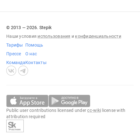
© 2013 — 2026. Stepik
Наши условия
использования
и
конфиденциальности
Тарифы
Помощь
Прессе
О нас
Команда
Контакты
Public user contributions licensed under
cc-wiki
license with
attribution required