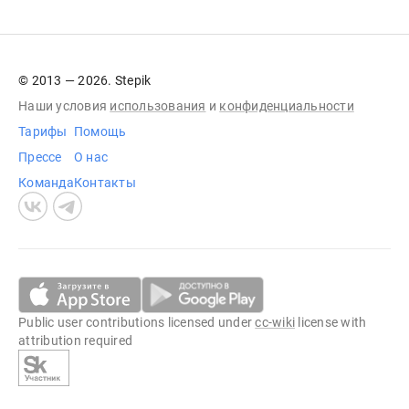
© 2013 — 2026. Stepik
Наши условия
использования
и
конфиденциальности
Тарифы
Помощь
Прессе
О нас
Команда
Контакты
Public user contributions licensed under
cc-wiki
license with
attribution required