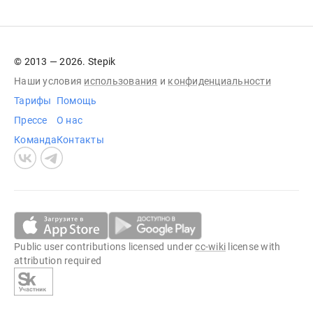
© 2013 — 2026. Stepik
Наши условия
использования
и
конфиденциальности
Тарифы
Помощь
Прессе
О нас
Команда
Контакты
Public user contributions licensed under
cc-wiki
license with
attribution required