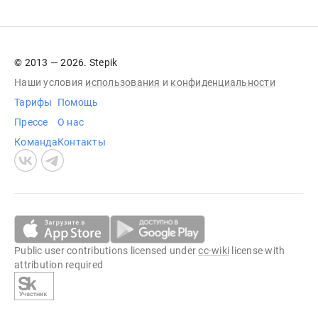
© 2013 — 2026. Stepik
Наши условия
использования
и
конфиденциальности
Тарифы
Помощь
Прессе
О нас
Команда
Контакты
Public user contributions licensed under
cc-wiki
license with
attribution required