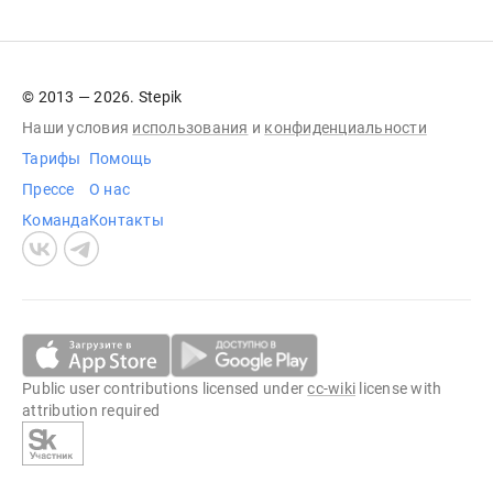
© 2013 — 2026. Stepik
Наши условия
использования
и
конфиденциальности
Тарифы
Помощь
Прессе
О нас
Команда
Контакты
Public user contributions licensed under
cc-wiki
license with
attribution required