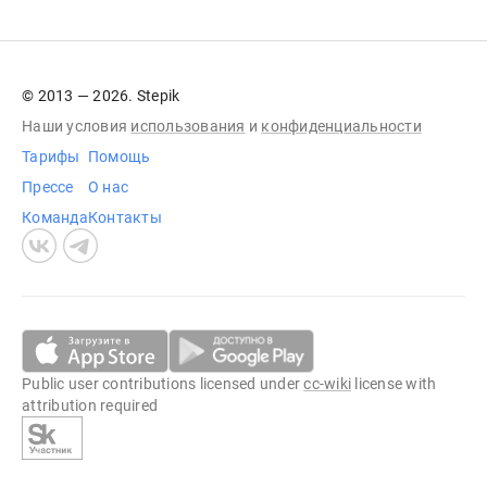
© 2013 — 2026. Stepik
Наши условия
использования
и
конфиденциальности
Тарифы
Помощь
Прессе
О нас
Команда
Контакты
Public user contributions licensed under
cc-wiki
license with
attribution required