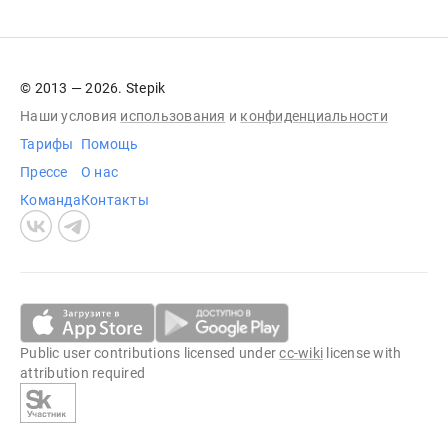
© 2013 — 2026. Stepik
Наши условия
использования
и
конфиденциальности
Тарифы
Помощь
Прессе
О нас
Команда
Контакты
Public user contributions licensed under
cc-wiki
license with
attribution required