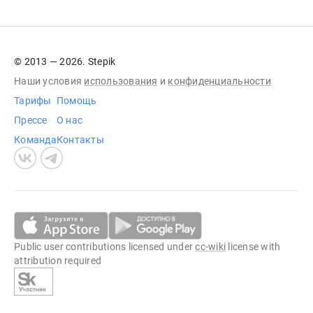
© 2013 — 2026. Stepik
Наши условия
использования
и
конфиденциальности
Тарифы
Помощь
Прессе
О нас
Команда
Контакты
Public user contributions licensed under
cc-wiki
license with
attribution required