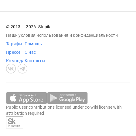
© 2013 — 2026. Stepik
Наши условия
использования
и
конфиденциальности
Тарифы
Помощь
Прессе
О нас
Команда
Контакты
Public user contributions licensed under
cc-wiki
license with
attribution required