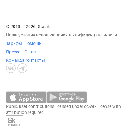
© 2013 — 2026. Stepik
Наши условия
использования
и
конфиденциальности
Тарифы
Помощь
Прессе
О нас
Команда
Контакты
Public user contributions licensed under
cc-wiki
license with
attribution required