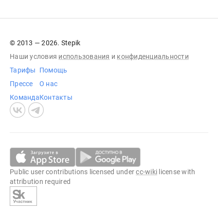
© 2013 — 2026. Stepik
Наши условия
использования
и
конфиденциальности
Тарифы
Помощь
Прессе
О нас
Команда
Контакты
Public user contributions licensed under
cc-wiki
license with
attribution required