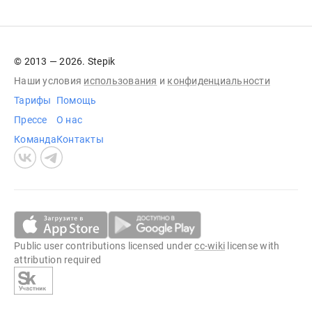
© 2013 — 2026. Stepik
Наши условия
использования
и
конфиденциальности
Тарифы
Помощь
Прессе
О нас
Команда
Контакты
Public user contributions licensed under
cc-wiki
license with
attribution required