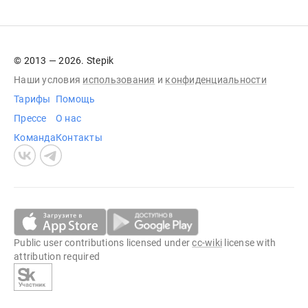
© 2013 — 2026. Stepik
Наши условия
использования
и
конфиденциальности
Тарифы
Помощь
Прессе
О нас
Команда
Контакты
Public user contributions licensed under
cc-wiki
license with
attribution required