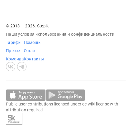
© 2013 — 2026. Stepik
Наши условия
использования
и
конфиденциальности
Тарифы
Помощь
Прессе
О нас
Команда
Контакты
Public user contributions licensed under
cc-wiki
license with
attribution required