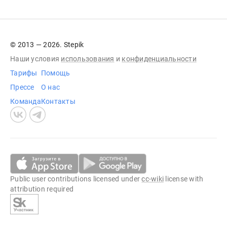
© 2013 — 2026. Stepik
Наши условия
использования
и
конфиденциальности
Тарифы
Помощь
Прессе
О нас
Команда
Контакты
Public user contributions licensed under
cc-wiki
license with
attribution required