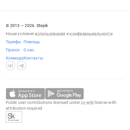
© 2013 — 2026. Stepik
Наши условия
использования
и
конфиденциальности
Тарифы
Помощь
Прессе
О нас
Команда
Контакты
Public user contributions licensed under
cc-wiki
license with
attribution required