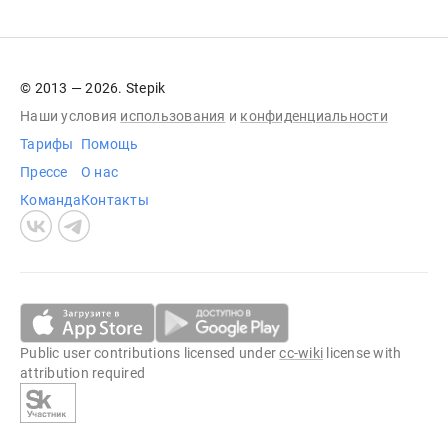
© 2013 — 2026. Stepik
Наши условия
использования
и
конфиденциальности
Тарифы
Помощь
Прессе
О нас
Команда
Контакты
Public user contributions licensed under
cc-wiki
license with
attribution required