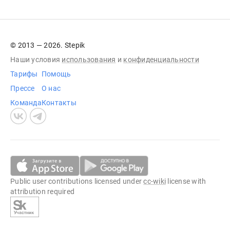
© 2013 — 2026. Stepik
Наши условия
использования
и
конфиденциальности
Тарифы
Помощь
Прессе
О нас
Команда
Контакты
Public user contributions licensed under
cc-wiki
license with
attribution required