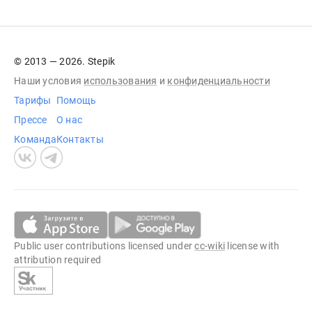
© 2013 — 2026. Stepik
Наши условия
использования
и
конфиденциальности
Тарифы
Помощь
Прессе
О нас
Команда
Контакты
Public user contributions licensed under
cc-wiki
license with
attribution required