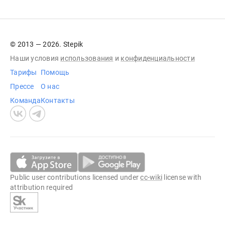
© 2013 — 2026. Stepik
Наши условия
использования
и
конфиденциальности
Тарифы
Помощь
Прессе
О нас
Команда
Контакты
Public user contributions licensed under
cc-wiki
license with
attribution required