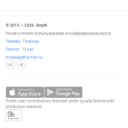
© 2013 — 2026. Stepik
Наши условия
использования
и
конфиденциальности
Тарифы
Помощь
Прессе
О нас
Команда
Контакты
Public user contributions licensed under
cc-wiki
license with
attribution required