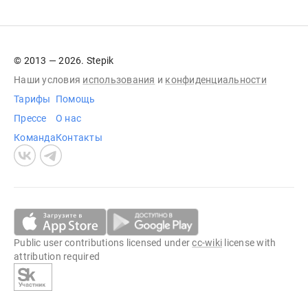
© 2013 — 2026. Stepik
Наши условия
использования
и
конфиденциальности
Тарифы
Помощь
Прессе
О нас
Команда
Контакты
Public user contributions licensed under
cc-wiki
license with
attribution required