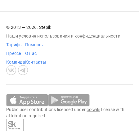
© 2013 — 2026. Stepik
Наши условия
использования
и
конфиденциальности
Тарифы
Помощь
Прессе
О нас
Команда
Контакты
Public user contributions licensed under
cc-wiki
license with
attribution required