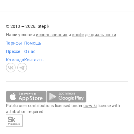
© 2013 — 2026. Stepik
Наши условия
использования
и
конфиденциальности
Тарифы
Помощь
Прессе
О нас
Команда
Контакты
Public user contributions licensed under
cc-wiki
license with
attribution required