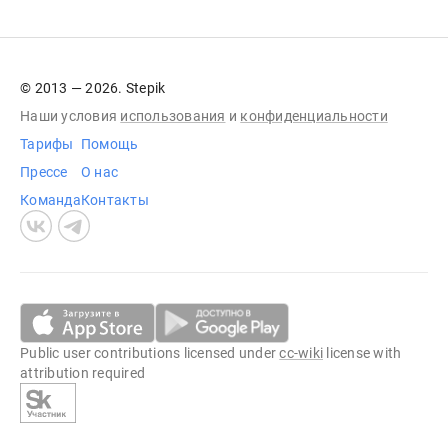
© 2013 — 2026. Stepik
Наши условия
использования
и
конфиденциальности
Тарифы
Помощь
Прессе
О нас
Команда
Контакты
Public user contributions licensed under
cc-wiki
license with
attribution required