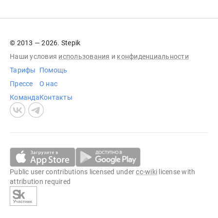
© 2013 — 2026. Stepik
Наши условия
использования
и
конфиденциальности
Тарифы
Помощь
Прессе
О нас
Команда
Контакты
Public user contributions licensed under
cc-wiki
license with
attribution required