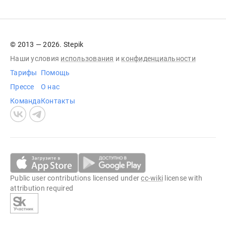
© 2013 — 2026. Stepik
Наши условия
использования
и
конфиденциальности
Тарифы
Помощь
Прессе
О нас
Команда
Контакты
Public user contributions licensed under
cc-wiki
license with
attribution required