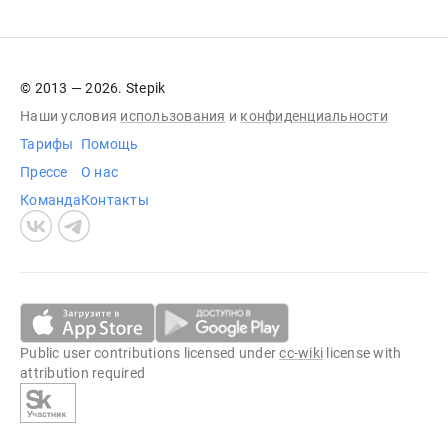
© 2013 — 2026. Stepik
Наши условия
использования
и
конфиденциальности
Тарифы
Помощь
Прессе
О нас
Команда
Контакты
Public user contributions licensed under
cc-wiki
license with
attribution required