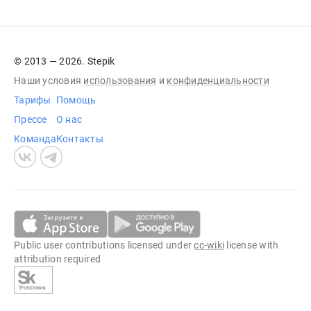
© 2013 — 2026. Stepik
Наши условия
использования
и
конфиденциальности
Тарифы
Помощь
Прессе
О нас
Команда
Контакты
Public user contributions licensed under
cc-wiki
license with
attribution required