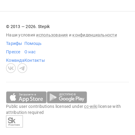
© 2013 — 2026. Stepik
Наши условия
использования
и
конфиденциальности
Тарифы
Помощь
Прессе
О нас
Команда
Контакты
Public user contributions licensed under
cc-wiki
license with
attribution required