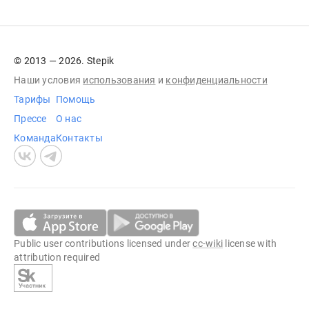
© 2013 — 2026. Stepik
Наши условия
использования
и
конфиденциальности
Тарифы
Помощь
Прессе
О нас
Команда
Контакты
Public user contributions licensed under
cc-wiki
license with
attribution required