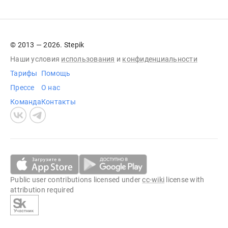
© 2013 — 2026. Stepik
Наши условия
использования
и
конфиденциальности
Тарифы
Помощь
Прессе
О нас
Команда
Контакты
Public user contributions licensed under
cc-wiki
license with
attribution required