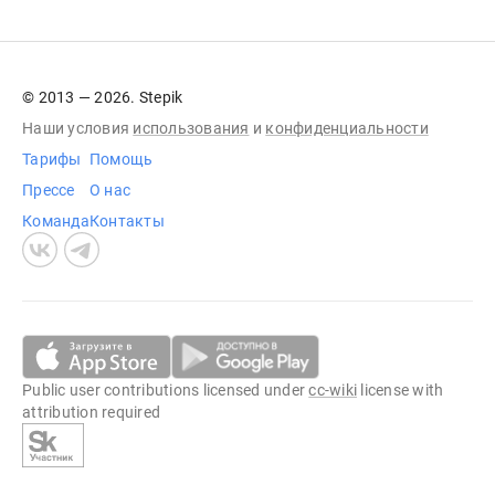
© 2013 — 2026. Stepik
Наши условия
использования
и
конфиденциальности
Тарифы
Помощь
Прессе
О нас
Команда
Контакты
Public user contributions licensed under
cc-wiki
license with
attribution required