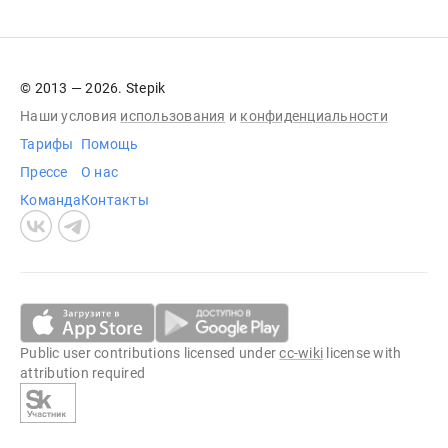
© 2013 — 2026. Stepik
Наши условия
использования
и
конфиденциальности
Тарифы
Помощь
Прессе
О нас
Команда
Контакты
Public user contributions licensed under
cc-wiki
license with
attribution required