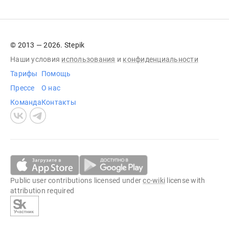
© 2013 — 2026. Stepik
Наши условия
использования
и
конфиденциальности
Тарифы
Помощь
Прессе
О нас
Команда
Контакты
Public user contributions licensed under
cc-wiki
license with
attribution required