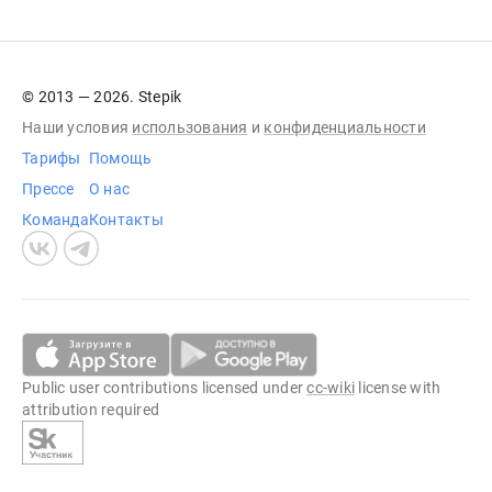
© 2013 — 2026. Stepik
Наши условия
использования
и
конфиденциальности
Тарифы
Помощь
Прессе
О нас
Команда
Контакты
Public user contributions licensed under
cc-wiki
license with
attribution required