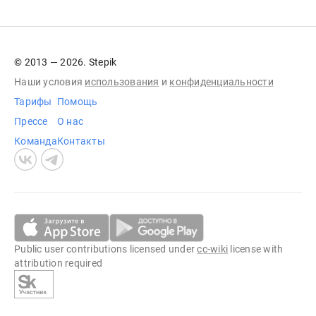
© 2013 — 2026. Stepik
Наши условия
использования
и
конфиденциальности
Тарифы
Помощь
Прессе
О нас
Команда
Контакты
Public user contributions licensed under
cc-wiki
license with
attribution required