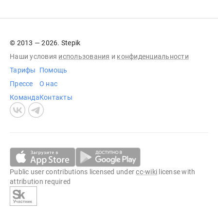
© 2013 — 2026. Stepik
Наши условия
использования
и
конфиденциальности
Тарифы
Помощь
Прессе
О нас
Команда
Контакты
Public user contributions licensed under
cc-wiki
license with
attribution required