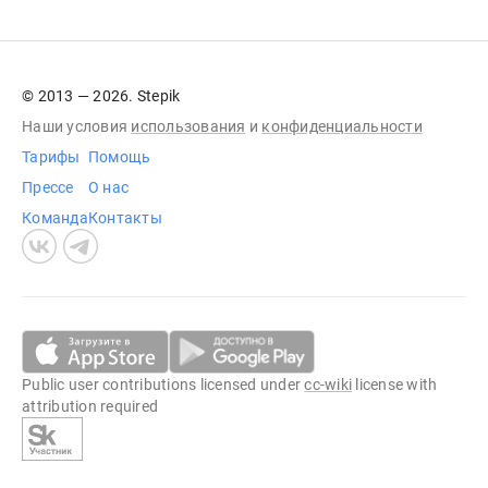
© 2013 — 2026. Stepik
Наши условия
использования
и
конфиденциальности
Тарифы
Помощь
Прессе
О нас
Команда
Контакты
Public user contributions licensed under
cc-wiki
license with
attribution required