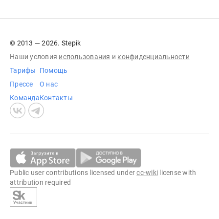
© 2013 — 2026. Stepik
Наши условия
использования
и
конфиденциальности
Тарифы
Помощь
Прессе
О нас
Команда
Контакты
Public user contributions licensed under
cc-wiki
license with
attribution required