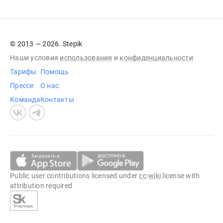
© 2013 — 2026. Stepik
Наши условия
использования
и
конфиденциальности
Тарифы
Помощь
Прессе
О нас
Команда
Контакты
Public user contributions licensed under
cc-wiki
license with
attribution required