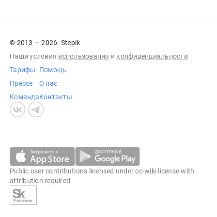
© 2013 — 2026. Stepik
Наши условия
использования
и
конфиденциальности
Тарифы
Помощь
Прессе
О нас
Команда
Контакты
Public user contributions licensed under
cc-wiki
license with
attribution required